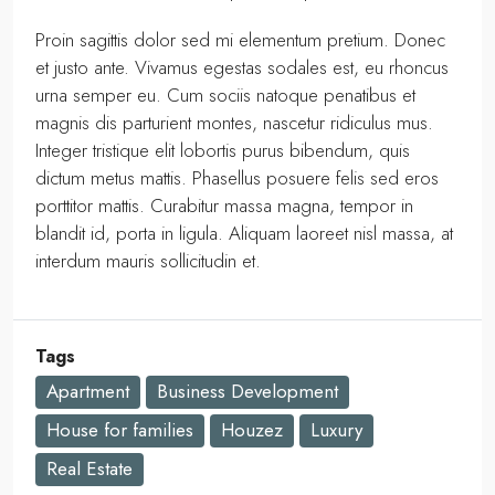
Proin sagittis dolor sed mi elementum pretium. Donec
et justo ante. Vivamus egestas sodales est, eu rhoncus
urna semper eu. Cum sociis natoque penatibus et
magnis dis parturient montes, nascetur ridiculus mus.
Integer tristique elit lobortis purus bibendum, quis
dictum metus mattis. Phasellus posuere felis sed eros
porttitor mattis. Curabitur massa magna, tempor in
blandit id, porta in ligula. Aliquam laoreet nisl massa, at
interdum mauris sollicitudin et.
Tags
Apartment
Business Development
House for families
Houzez
Luxury
Real Estate